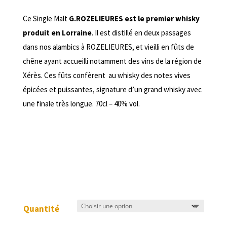
de
prix :
Ce Single Malt
G.ROZELIEURES est le premier whisky
20,60 €
produit en Lorraine
. Il est distillé en deux passages
à
dans nos alambics à ROZELIEURES, et vieilli en fûts de
39,90 €
chêne ayant accueilli notamment des vins de la région de
Xérès. Ces fûts confèrent au whisky des notes vives
épicées et puissantes, signature d’un grand whisky avec
une finale très longue. 70cl – 40% vol.
Quantité