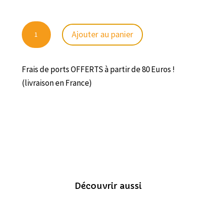
quantité
Ajouter au panier
de
Whisky
Rozelieures
Frais de ports OFFERTS à partir de 80 Euros !
Origine
(livraison en France)
Collection
40%
20cl
ou
70cl
Découvrir aussi
Vous aimerez peut-être aussi…